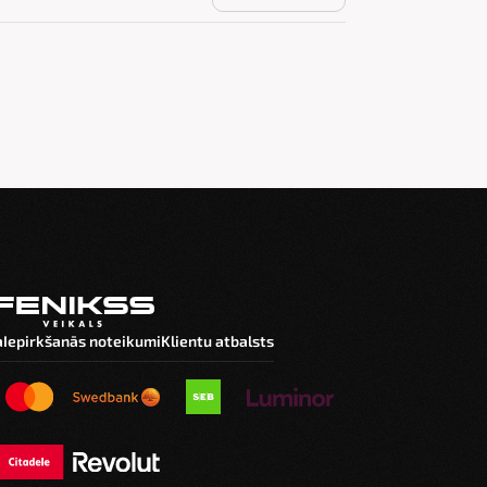
a
Iepirkšanās noteikumi
Klientu atbalsts