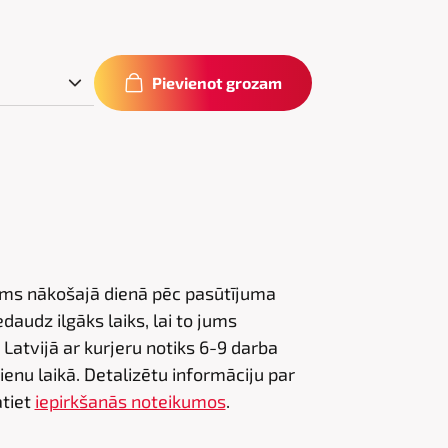
Pievienot grozam
jums nākošajā dienā pēc pasūtījuma
audz ilgāks laiks, lai to jums
Latvijā ar kurjeru notiks 6-9 darba
dienu laikā. Detalizētu informāciju par
tiet
iepirkšanās noteikumos
.