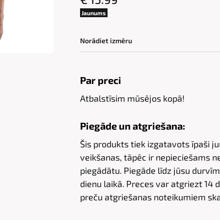
Jaunums
Par preci
Atbalstīsim mūsējos kopā!
Piegāde un atgriešana:
Šis produkts tiek izgatavots īpaši 
veikšanas, tāpēc ir nepieciešams ned
piegādātu. Piegāde līdz jūsu durvīm 
dienu laikā. Preces var atgriezt 14 
preču atgriešanas noteikumiem ska