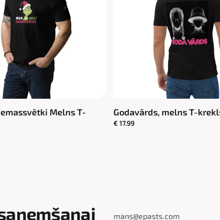
iemassvētki Melns T-
Godavārds, melns T-krekl
€ 17.99
 saņemšanai