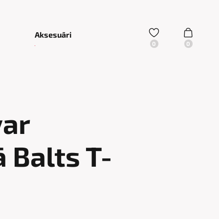
Aksesuāri
var
 Balts T-