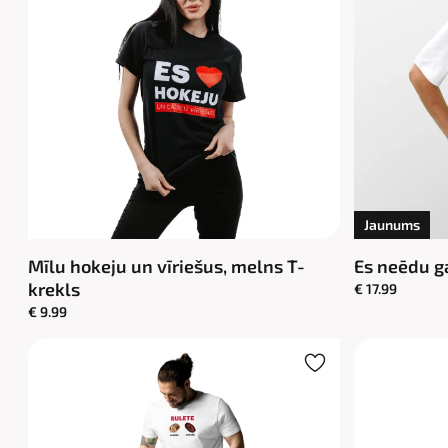
Jaunums
Mīlu hokeju un vīriešus, melns T-
Es neēdu ga
krekls
€ 17.99
€ 9.99