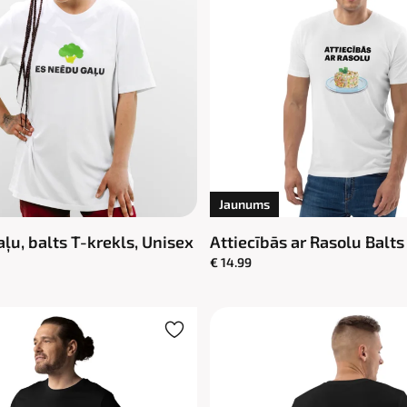
Jaunums
ļu, balts T-krekls, Unisex
Attiecībās ar Rasolu Balts
€ 14.99