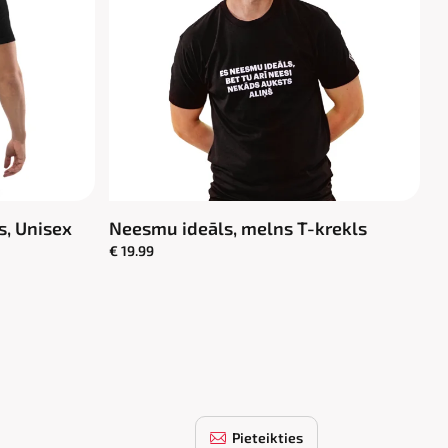
s, Unisex
Neesmu ideāls, melns T-krekls
€ 19.99
Pieteikties