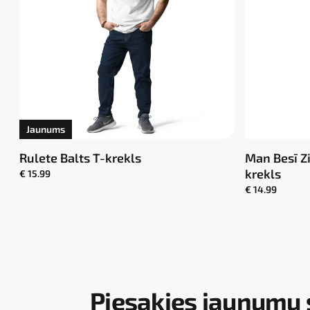
Jaunums
Rulete Balts T-krekls
Man Besī Z
krekls
€ 15.99
€ 14.99
Piesakies jaunumu