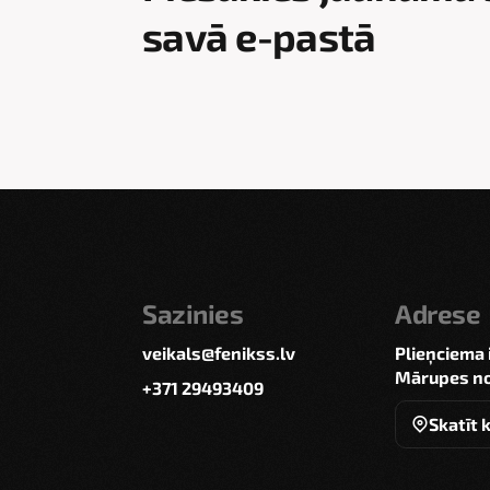
savā e-pastā
Sazinies
Adrese
veikals@fenikss.lv
Plieņciema 
Mārupes no
+371 29493409
Skatīt 