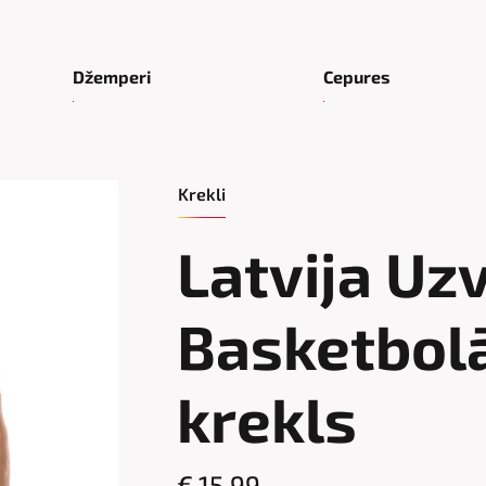
Džemperi
Cepures
Krekli
Latvija Uz
Basketbolā
krekls
€ 15.99