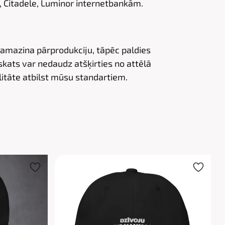
 Citadele, Luminor internetbankām.
samazina pārprodukciju, tāpēc paldies
kats var nedaudz atšķirties no attēlā
itāte atbilst mūsu standartiem.