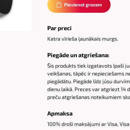
Pievienot grozam
Par preci
Katra vīrieša ļaunākais murgs.
Piegāde un atgriešana:
Šis produkts tiek izgatavots īpaši 
veikšanas, tāpēc ir nepieciešams ned
piegādātu. Piegāde līdz jūsu durvīm 
dienu laikā. Preces var atgriezt 14 
preču atgriešanas noteikumiem ska
Apmaksa
100% droši maksājumi ar Visa, Visa