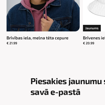
Jaunums
Brīvības iela, melna tēta cepure
Brīvenes ie
€ 21.99
€ 20.99
Piesakies jaunumu
savā e-pastā