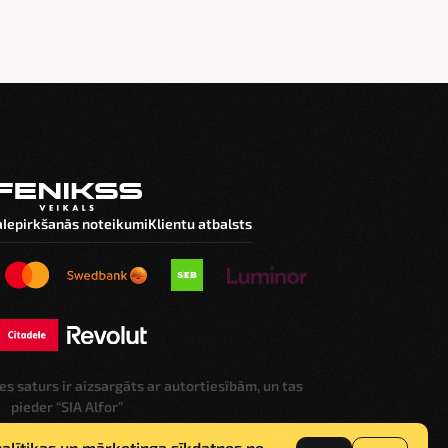
a
Iepirkšanās noteikumi
Klientu atbalsts
nes saturs ir aizsargāts ar autortiesībām, un tas
pieder “SIA Alfor”
analītikas un mārketinga sīkdatnes no