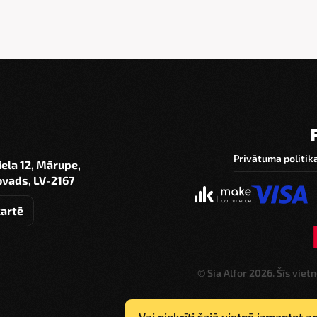
Privātuma politik
iela 12, Mārupe,
vads, LV-2167
kartē
© Sia Alfor 2026. Šīs viet
Vai piekrīti šajā vietnē izmantot 