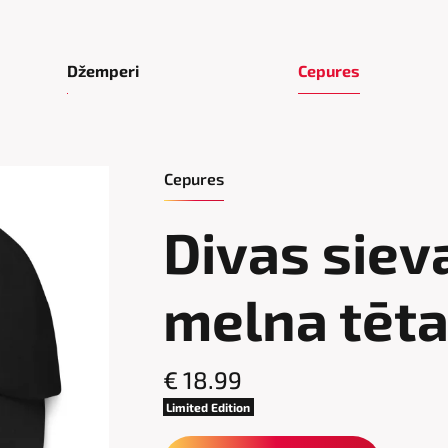
Džemperi
Cepures
Cepures
Divas siev
melna tēta
€ 18.99
Limited Edition