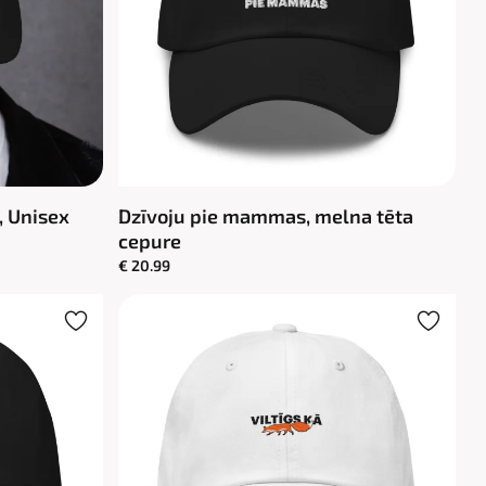
, Unisex
Dzīvoju pie mammas, melna tēta
cepure
€ 20.99