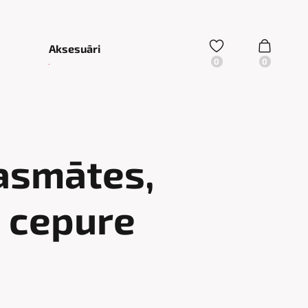
Aksesuāri
asmātes,
 cepure