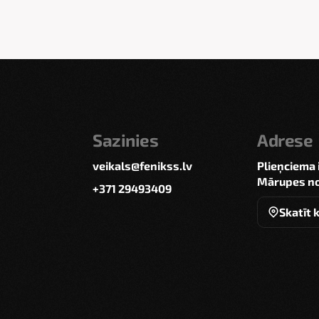
Sazinies
Adrese
veikals@fenikss.lv
Plieņciema 
Mārupes no
+371 29493409
Skatīt 