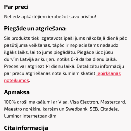
Par preci
Neliedz apkārtējiem ierobežot savu brīvību!
Piegāde un atgriešana:
Šis produkts tiek izgatavots īpaši jums nākošajā dienā pēc
pasūtījuma veikšanas, tāpēc ir nepieciešams nedaudz
ilgāks laiks, lai to jums piegādātu. Piegāde līdz jūsu
durvīm Latvijā ar kurjeru notiks 6-9 darba dienu laikā.
Preces var atgriezt 14 dienu laikā. Detalizētu informāciju
par preču atgriešanas noteikumiem skatiet
iepirkšanās
noteikumos
.
Apmaksa
100% droši maksājumi ar Visa, Visa Electron, Mastercard,
Maestro norēķinu kartēm un Swedbank, SEB, Citadele,
Luminor internetbankām.
Cita informācija