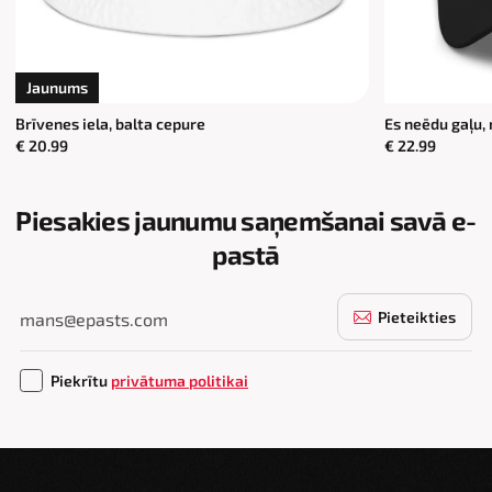
Jaunums
Brīvenes iela, balta cepure
Es neēdu gaļu,
€ 20.99
€ 22.99
Piesakies jaunumu saņemšanai savā e-
pastā
Pieteikties
Piekrītu
privātuma politikai