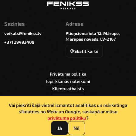
Sazinies
Adrese
veikals@fenikss.lv
Plieņciema iela 12, Mārupe,
Mārupes novads, LV-2167
+371 29493409
Skatīt kartē
Privātuma politika
Iepirkšanās noteikumi
Klientu atbalsts
Vai piekrīti šajā vietnē izmantot analītikas un mārketinga
sīkdatnes no
Meta
un
Google
, saskaņā ar mūsu
privātuma politiku
?
© Sia Alfor 2026. Šīs vietnes saturs ir aizsargāts ar
autortiesībām, un tas pieder “SIA Alfor”
Jā
Nē