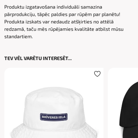
Produktu izgatavošana individuāli samazina
pārprodukciju, tāpēc paldies par rūpēm par planētu!
Produkta izskats var nedaudz atšķirties no attēlā
redzamā, taču mēs rūpējamies kvalitāte atbilst mūsu
standartiem.
TEV VĒL VARĒTU INTERESĒT...