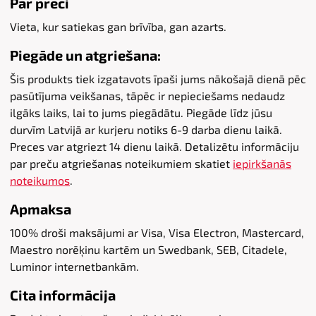
Par preci
Vieta, kur satiekas gan brīvība, gan azarts.
Piegāde un atgriešana:
Šis produkts tiek izgatavots īpaši jums nākošajā dienā pēc
pasūtījuma veikšanas, tāpēc ir nepieciešams nedaudz
ilgāks laiks, lai to jums piegādātu. Piegāde līdz jūsu
durvīm Latvijā ar kurjeru notiks 6-9 darba dienu laikā.
Preces var atgriezt 14 dienu laikā. Detalizētu informāciju
par preču atgriešanas noteikumiem skatiet
iepirkšanās
noteikumos
.
Apmaksa
100% droši maksājumi ar Visa, Visa Electron, Mastercard,
Maestro norēķinu kartēm un Swedbank, SEB, Citadele,
Luminor internetbankām.
Cita informācija