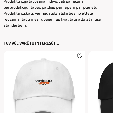
Produktu izgatavošana individuāli samazina
pārprodukciju, tāpēc paldies par rūpēm par planētu!
Produkta izskats var nedaudz atšķirties no attēlā
redzamā, taču mēs rūpējamies kvalitāte atbilst mūsu
standartiem.
TEV VĒL VARĒTU INTERESĒT...