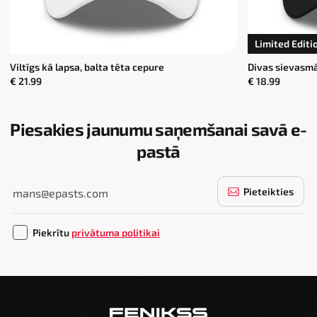
Limited Editi
Viltīgs kā lapsa, balta tēta cepure
Divas sievasmā
€ 21.99
€ 18.99
Piesakies jaunumu saņemšanai savā e-
pastā
Pieteikties
Piekrītu
privātuma politikai