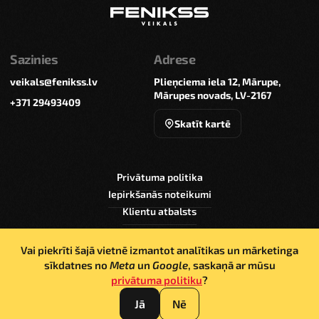
Sazinies
Adrese
veikals@fenikss.lv
Plieņciema iela 12, Mārupe,
Mārupes novads, LV-2167
+371 29493409
Skatīt kartē
Privātuma politika
Iepirkšanās noteikumi
Klientu atbalsts
Vai piekrīti šajā vietnē izmantot analītikas un mārketinga
sīkdatnes no
Meta
un
Google
, saskaņā ar mūsu
privātuma politiku
?
© Sia Alfor 2026. Šīs vietnes saturs ir aizsargāts ar
autortiesībām, un tas pieder “SIA Alfor”
Jā
Nē