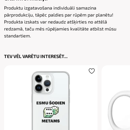
Produktu izgatavošana individuāli samazina
pārprodukciju, tāpēc paldies par rūpēm par planētu!
Produkta izskats var nedaudz atšķirties no attēlā
redzamā, taču mēs rūpējamies kvalitāte atbilst mūsu
standartiem.
TEV VĒL VARĒTU INTERESĒT...