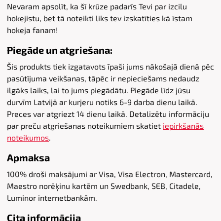
Nevaram apsolīt, ka šī krūze padarīs Tevi par izcilu
hokejistu, bet tā noteikti liks tev izskatīties kā īstam
hokeja fanam!
Piegāde un atgriešana:
Šis produkts tiek izgatavots īpaši jums nākošajā dienā pēc
pasūtījuma veikšanas, tāpēc ir nepieciešams nedaudz
ilgāks laiks, lai to jums piegādātu. Piegāde līdz jūsu
durvīm Latvijā ar kurjeru notiks 6-9 darba dienu laikā.
Preces var atgriezt 14 dienu laikā. Detalizētu informāciju
par preču atgriešanas noteikumiem skatiet
iepirkšanās
noteikumos
.
Apmaksa
100% droši maksājumi ar Visa, Visa Electron, Mastercard,
Maestro norēķinu kartēm un Swedbank, SEB, Citadele,
Luminor internetbankām.
Cita informācija