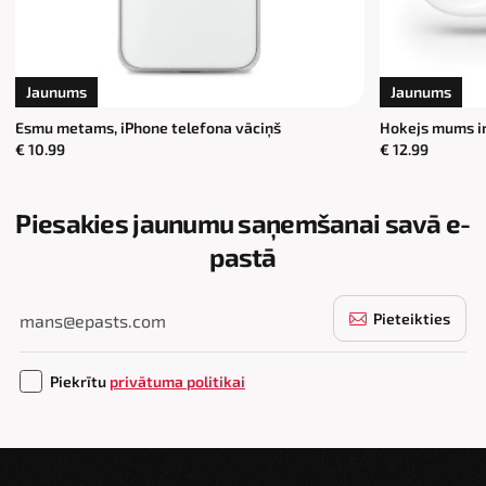
Jaunums
Jaunums
Esmu metams, iPhone telefona vāciņš
Hokejs mums ir 
€ 10.99
€ 12.99
Piesakies jaunumu saņemšanai savā e-
pastā
Pieteikties
Piekrītu
privātuma politikai